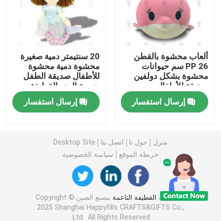
دمية لعبة القطيفة
ألعاب محشوة بالقطن
20 سنتيمتر دمية صغيرة
لعبة الكرتون القطيفة
PP 26 سم حيوانات
محشوة دمية محشوة
محشوة بشكل دولفين
للأطفال صديقة الطفل
صديقة للأطفال
حورية البحر القطيفة
ألعاب محشوة التميمة
إرسال استفسار
إرسال استفسار
حيوان محشي مهدئ
منزل
حول نا
اتصل بنا
Desktop Site
لعبة لحاف الطفل
خريطة الموقع
سياسة الخصوصية
مجموعة مفروشات الأطفال
جودة
لعبة القطيفة الناعمة
مصنع الصين.Copyright ©
2025 Shanghai Happyfills CRAFTS&GIFTS Co.,
أحذية أطفال قطيفة
Ltd.. All Rights Reserved.