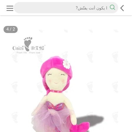
4
/
2