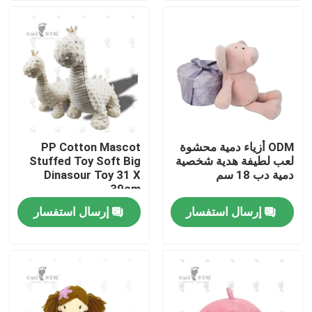
معلومات عنا
جولة في المعمل
رقابة جودة
ODM أزياء دمية محشوة
PP Cotton Mascot
لعب لطيفة هدية شخصية
Stuffed Toy Soft Big
اتصل بنا
دمية دب 18 سم
Dinasour Toy 31 X
39cm
إرسال استفسار
إرسال استفسار
أخبار
اطلب اقتباس
لعبة القطيفة الناعمة