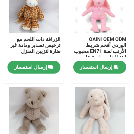
معلومات عنا
جولة في المعمل
OAINI OEM ODM
الزرافة ذات اللحم مع
الوردي أفخم شريط
ترخيص تصدير ومادة غير
الأرنب لعبة EN71 محبوب
ضارة لتزيين المنزل
رقابة جودة
لينة الجلوس لعبة على
شكل حيوان عناق لعبة
إرسال استفسار
إرسال استفسار
أرنب لينة
اتصل بنا
أخبار
اطلب اقتباس
لعبة القطيفة الناعمة