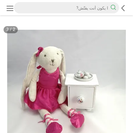
3
/
2