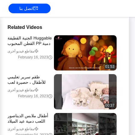
اتصل بنا
Related Videos
Huggable الجنية القطيفة
دمية PP القطن المحبوب
لعبة الدببة 29 X 20cm
مقاطع فيديو أخرى
February 16, 2023
01:53
طقم سرير تعليمي
للأطفال ، حصيرة لعب
قابلة للطي وصالة الألعاب
مقاطع فيديو أخرى
الرياضية الموسيقية الناعمة
February 16, 2023
00:37
أطفال ملابس الديناصور
اللعب دمية عيد الميلاد
الهدايا ميكرو تيري ملئ
مقاطع فيديو أخرى
الديناصور اللعب الملابس