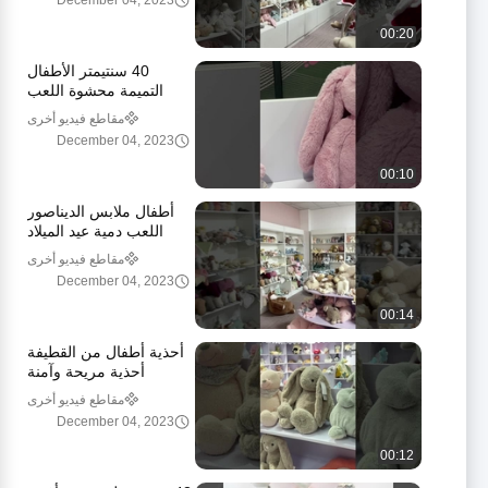
December 04, 2023
00:20
40 سنتيمتر الأطفال
التميمة محشوة اللعب
حورية البحر محشوة
مقاطع فيديو أخرى
الحيوان البحر الأزرق
December 04, 2023
الشعر
00:10
أطفال ملابس الديناصور
اللعب دمية عيد الميلاد
الهدايا ميكرو تيري ملئ
مقاطع فيديو أخرى
الديناصور اللعب الملابس
December 04, 2023
00:14
أحذية أطفال من القطيفة
أحذية مريحة وآمنة
للأطفال الرضع على شكل
مقاطع فيديو أخرى
أرنب
December 04, 2023
00:12